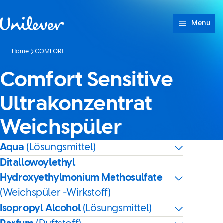
Weiter zu Inhalt
Menu
Home
COMFORT
Comfort Sensitive
Ultrakonzentrat
Weichspüler
Aqua
(Lösungsmittel)
Ditallowoylethyl
Hydroxyethylmonium Methosulfate
(Weichspüler -Wirkstoff)
Isopropyl Alcohol
(Lösungsmittel)