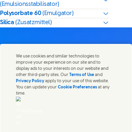
(Emulsionsstabilisator)
Polysorbate 60
(Emulgator)
Silica
(Zusatzmittel)
We use cookies and similar technologies to
Kontakt
improve your experience on our site and to
Diese Seite teilen
display ads to your interests on our website and
Share this page on Facebook
Share this page on X
Share this page on Linked In
Share this page on E-mai
Wir freuen uns über Ihre Meinungen, Anregungen und
other third-party sites. Our
Terms of Use
and
helfen gerne bei Fragen.
Privacy Policy
apply to your use of this website.
You can update your
Cookie Preferences
at any
time.
Kontakt
Recht
AdChoices
Barrierefreiheit
Cookie Informationen
Datenschutzhinweis