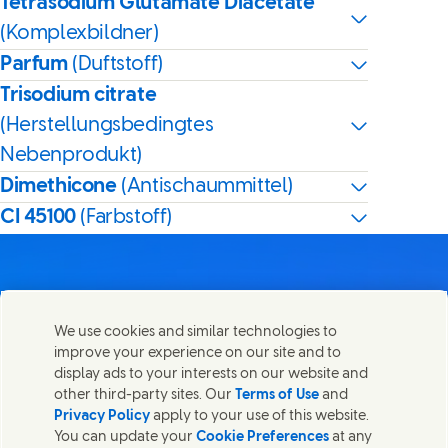
Tetrasodium Glutamate Diacetate
(Komplexbildner)
Parfum
(Duftstoff)
Trisodium citrate
(Herstellungsbedingtes
Nebenprodukt)
Dimethicone
(Antischaummittel)
CI 45100
(Farbstoff)
We use cookies and similar technologies to
Kontakt
improve your experience on our site and to
Diese Seite teilen
display ads to your interests on our website and
Share this page on Facebook
Share this page on X
Share this page on Linked In
Share this page on E-mai
Wir freuen uns über Ihre Meinungen, Anregungen und
other third-party sites. Our
Terms of Use
and
helfen gerne bei Fragen.
Privacy Policy
apply to your use of this website.
You can update your
Cookie Preferences
at any