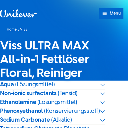
Weiter zu Inhalt
Menu
Home
VISS
Viss ULTRA MAX
All-in-1 Fettlöser
Floral, Reiniger
Aqua
(Lösungsmittel)
Non-ionic surfactants
(Tensid)
Ethanolamine
(Lösungsmittel)
Phenoxyethanol
(Konservierungsstoff)
Sodium Carbonate
(Alkalie)