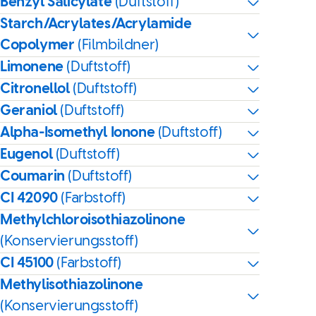
Benzyl Salicylate
(Duftstoff)
Starch/Acrylates/Acrylamide
Copolymer
(Filmbildner)
Limonene
(Duftstoff)
Citronellol
(Duftstoff)
Geraniol
(Duftstoff)
Alpha-Isomethyl Ionone
(Duftstoff)
Eugenol
(Duftstoff)
Coumarin
(Duftstoff)
CI 42090
(Farbstoff)
Methylchloroisothiazolinone
(Konservierungsstoff)
CI 45100
(Farbstoff)
Methylisothiazolinone
(Konservierungsstoff)