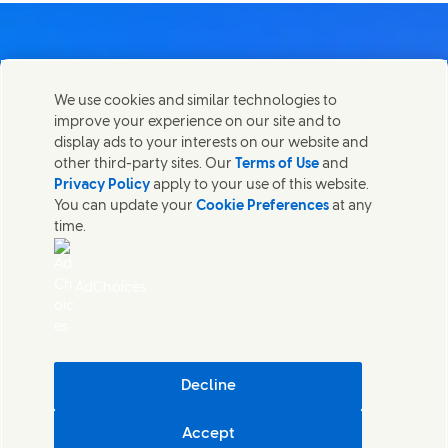
We use cookies and similar technologies to
Kontakt
improve your experience on our site and to
Diese Seite teilen
display ads to your interests on our website and
Share this page on Facebook
Share this page on X
Share this page on Linked In
Share this page on E-mai
Wir freuen uns über Ihre Meinungen, Anregungen und
other third-party sites. Our
Terms of Use
and
helfen gerne bei Fragen.
Privacy Policy
apply to your use of this website.
You can update your
Cookie Preferences
at any
time.
Kontakt
Recht
AdChoices
Barrierefreiheit
Cookie Informationen
Datenschutzhinweis
Sitemap
(Opens in
Cosmetic ingredient database - European Commission
Decline
Digitale Nachhaltigkeit
Accept
Unilever Deutschland