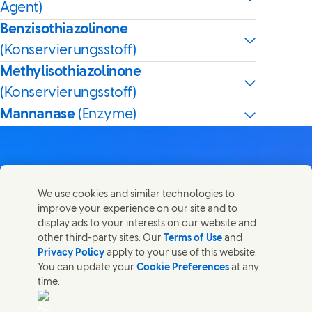
Agent)
Benzisothiazolinone
(Konservierungsstoff)
Methylisothiazolinone
(Konservierungsstoff)
Mannanase
(Enzyme)
We use cookies and similar technologies to
Kontakt
improve your experience on our site and to
Diese Seite teilen
display ads to your interests on our website and
Share this page on Facebook
Share this page on X
Share this page on Linked In
Share this page on E-mai
Wir freuen uns über Ihre Meinungen, Anregungen und
other third-party sites. Our
Terms of Use
and
helfen gerne bei Fragen.
Privacy Policy
apply to your use of this website.
You can update your
Cookie Preferences
at any
time.
Kontakt