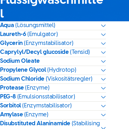
Flüssigwaschmitte
l
Aqua
(Lösungsmittel)
Laureth-6
(Emulgator)
Glycerin
(Enzymstabilisator)
Caprylyl/Decyl glucoside
(Tensid)
Sodium Oleate
Propylene Glycol
(Hydrotop)
Sodium Chloride
(Viskositätsregler)
Protease
(Enzyme)
PEG-8
(Emulsionsstabilisator)
Sorbitol
(Enzymstabilisator)
Amylase
(Enzyme)
Disubstituted Alaninamide
(Stabilising