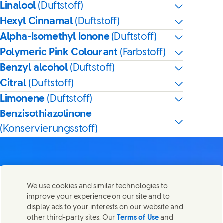
Linalool
(Duftstoff)
Hexyl Cinnamal
(Duftstoff)
Alpha-Isomethyl Ionone
(Duftstoff)
Polymeric Pink Colourant
(Farbstoff)
Benzyl alcohol
(Duftstoff)
Citral
(Duftstoff)
Limonene
(Duftstoff)
Benzisothiazolinone
(Konservierungsstoff)
We use cookies and similar technologies to
Kontakt
improve your experience on our site and to
Diese Seite teilen
display ads to your interests on our website and
Share this page on Facebook
Share this page on X
Share this page on Linked In
Share this page on E-mai
Wir freuen uns über Ihre Meinungen, Anregungen und
other third-party sites. Our
Terms of Use
and