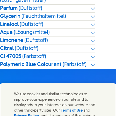
(Lösungsvermittler)
Parfum
(Duftstoff)
Glycerin
(Feuchthaltemittel)
Linalool
(Duftstoff)
Aqua
(Lösungsmittel)
Limonene
(Duftstoff)
Citral
(Duftstoff)
CI 47005
(Farbstoff)
Polymeric Blue Colourant
(Farbstoff)
We use cookies and similar technologies to
Kontakt
improve your experience on our site and to
Diese Seite teilen
display ads to your interests on our website and
Share this page on Facebook
Share this page on X
Share this page on Linked In
Share this page on E-mai
Wir freuen uns über Ihre Meinungen, Anregungen und
other third-party sites. Our
Terms of Use
and
helfen gerne bei Fragen.