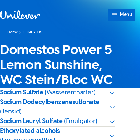
Weiter zu Inhalt
Menu
Home
DOMESTOS
Domestos Power 5
Lemon Sunshine,
WC Stein/Bloc WC
Sodium Sulfate
(Wasserenthärter)
Sodium Dodecylbenzenesulfonate
(Tensid)
Sodium Lauryl Sulfate
(Emulgator)
Ethoxylated alcohols