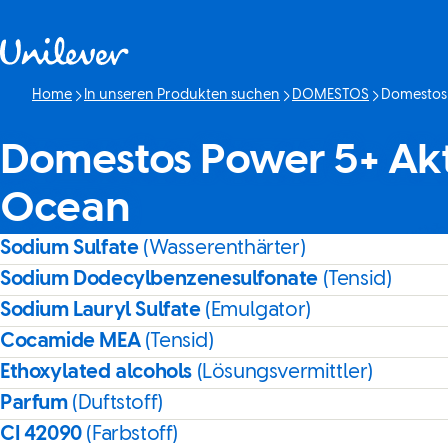
Weiter zu Inhalt
Home
In unseren Produkten suchen
DOMESTOS
Domestos 
Aktuelle Sei
Domestos Power 5+ Akt
Ocean
Sodium Sulfate
(Wasserenthärter)
Sodium Dodecylbenzenesulfonate
(Tensid)
Sodium Lauryl Sulfate
(Emulgator)
Cocamide MEA
(Tensid)
Ethoxylated alcohols
(Lösungsvermittler)
Parfum
(Duftstoff)
CI 42090
(Farbstoff)