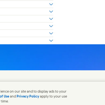
fen gerne bei Fragen.
ence on our site and to display ads to your
of Use
and
Privacy Policy
apply to your use
 time.