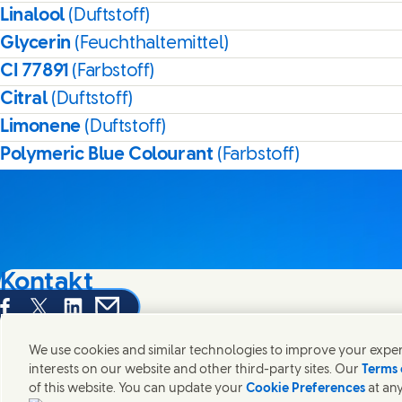
Linalool
(Duftstoff)
Glycerin
(Feuchthaltemittel)
CI 77891
(Farbstoff)
Citral
(Duftstoff)
Limonene
(Duftstoff)
Polymeric Blue Colourant
(Farbstoff)
Kontakt
hare this page on Facebook
Share this page on X
Share this page on Linked In
Share this page on E-mail
Wir freuen uns über Ihre Meinungen, Anregungen und hel
We use cookies and similar technologies to improve your experi
interests on our website and other third-party sites. Our
Terms 
Kontakt
of this website. You can update your
Cookie Preferences
at any