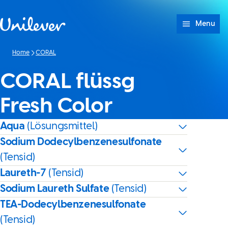
Weiter zu Inhalt
Menu
Home
CORAL
CORAL flüssg
Fresh Color
Aqua
(Lösungsmittel)
Sodium Dodecylbenzenesulfonate
(Tensid)
Laureth-7
(Tensid)
Sodium Laureth Sulfate
(Tensid)
TEA-Dodecylbenzenesulfonate
(Tensid)