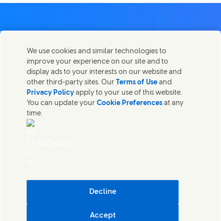
We use cookies and similar technologies to
Kontakt
improve your experience on our site and to
Diese Seite teilen
display ads to your interests on our website and
Share this page on Facebook
Share this page on X
Share this page on Linked In
Share this page on E-mai
Wir freuen uns über Ihre Meinungen, Anregungen und
other third-party sites. Our
Terms of Use
and
helfen gerne bei Fragen.
Privacy Policy
apply to your use of this website.
You can update your
Cookie Preferences
at any
time.
Kontakt
Recht
AdChoices
Barrierefreiheit
Cookie Informationen
Datenschutzhinweis
Sitemap
(Opens in
Cosmetic ingredient database - European Commission
Decline
Digitale Nachhaltigkeit
Accept